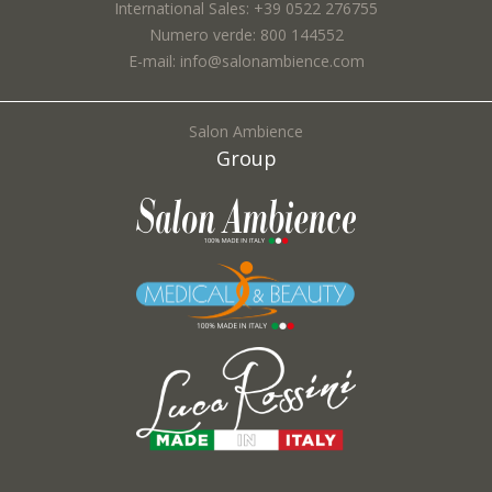
International Sales: +39 0522 276755
Numero verde: 800 144552
Thema *:
E-mail: info@salonambience.com
Salon Ambience
Group
Anfrage *:
Pflichtfelder sind mit * gekennzeichnet
Ich stimme der Verarbeitung meiner personenbezogenen Daten zu und bestätige,
dass ich die Datenschutzerklärung gelesen habe
*
Privacy Policy