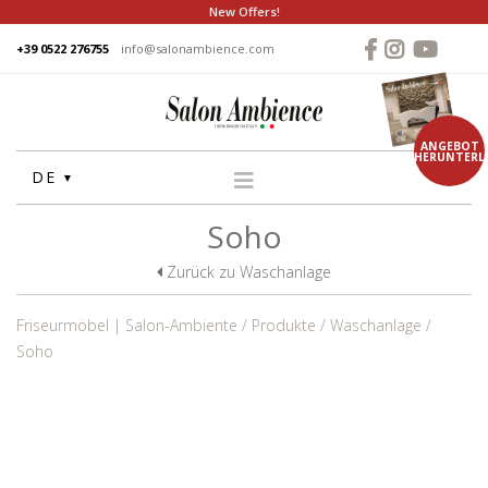
New Offers!
+39 0522 276755
info@salonambience.com
ANGEBOT
HERUNTERL
DE
Soho
HOME
FIRMA
Zurück zu Waschanlage
GRUPPE
Friseurmöbel | Salon-Ambiente
Produkte
Waschanlage
PRODUKTE
Soho
WASCHANLAGE
STUHLE
FRISEUR SPIEGEL
THEKEN