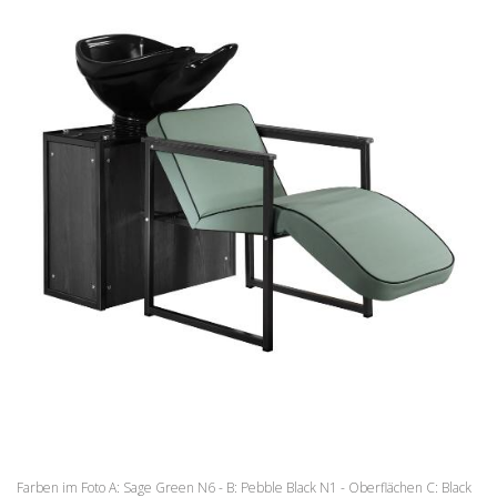
WARTEBEREICH
BARBER
ZUBEHÖR
ANGEBOTE
FARBEN
INSPIRATIONEN
HERUNTERLADEN
DISTRIBUTORI
NEUIGKEITEN
KONTAKTE
Farben im Foto A: Sage Green N6 - B: Pebble Black N1 - Oberflächen C: Black