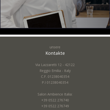
unsere
Vorname *:
Kontakte
Via Lazzaretti 12 - 42122
Reggio Emilia - Italy
Email *:
C.F. 01238040354
P.I 01238040354
Salon Ambience Italia:
Stadt *:
+39 0522 276740
+39 0522 276749