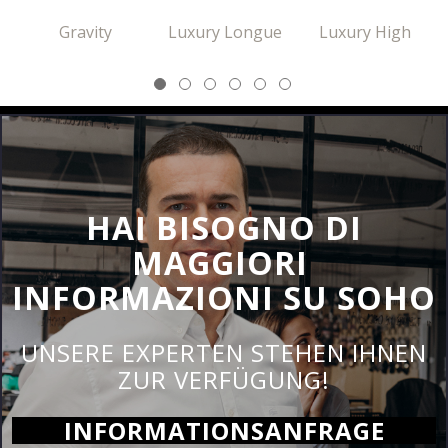
Gravity
Luxury Longue
Luxury High
Moka 04
Oak 05
White Ash 06
VERSENDEN
HAI BISOGNO DI
MAGGIORI
INFORMAZIONI SU SOHO
UNSERE EXPERTEN STEHEN IHNEN
ZUR VERFÜGUNG!
INFORMATIONSANFRAGE