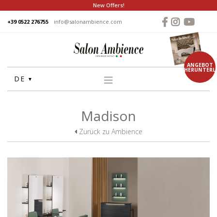
New Offers!
+39 0522 276755
info@salonambience.com
ANGEBOT
HERUNTERL
DE
HOME
Madison
FIRMA
Zurück zu Ambience
GRUPPE
PRODUKTE
WASCHANLAGE
STUHLE
FRISEUR SPIEGEL
THEKEN