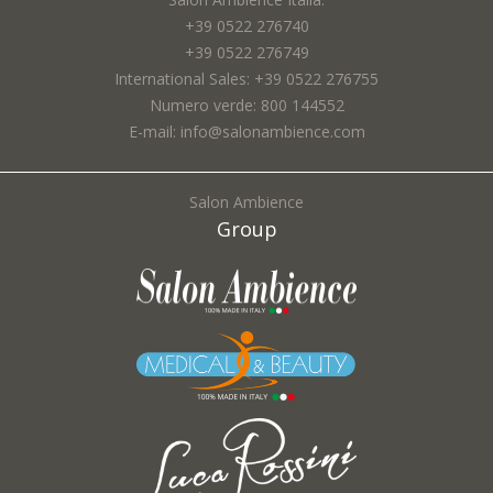
+39 0522 276740
+39 0522 276749
International Sales: +39 0522 276755
Numero verde: 800 144552
E-mail: info@salonambience.com
Salon Ambience
Group