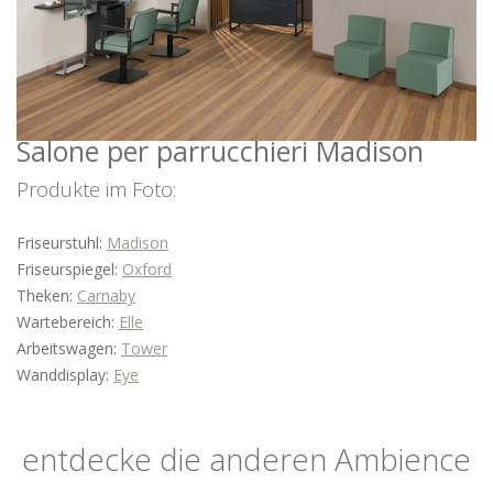
WARTEBEREICH
BARBER
ZUBEHÖR
ANGEBOTE
Salone per parrucchieri Madison
FARBEN
Produkte im Foto:
INSPIRATIONEN
HERUNTERLADEN
Friseurstuhl:
Madison
Friseurspiegel:
Oxford
DISTRIBUTORI
Theken:
Carnaby
NEUIGKEITEN
Wartebereich:
Elle
KONTAKTE
Arbeitswagen:
Tower
Wanddisplay:
Eye
entdecke die anderen Ambience