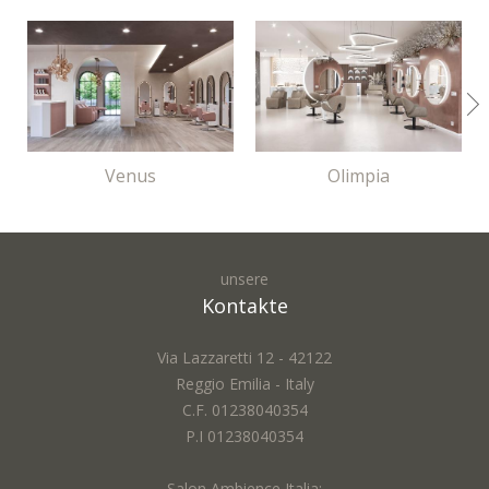
Venus
Olimpia
unsere
Kontakte
Via Lazzaretti 12 - 42122
Reggio Emilia - Italy
C.F. 01238040354
P.I 01238040354
Salon Ambience Italia: