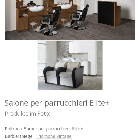
WARTEBEREICH
BARBER
ZUBEHÖR
ANGEBOTE
FARBEN
INSPIRATIONEN
HERUNTERLADEN
DISTRIBUTORI
NEUIGKEITEN
KONTAKTE
Salone per parrucchieri Elite+
Produkte im Foto:
Poltrona Barber per parrucchieri:
Elite+
Barbierspiegel:
Triomphe Vintage