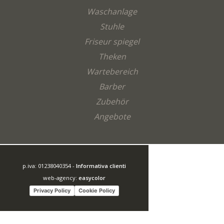
Waschanlage
Stuhle
Friseur spiegel
Theken
Wartebereich
Barber
Zubehör
Angebote
p.iva: 01238040354 -
Informativa clienti
web-agency:
easycolor
Privacy Policy
Cookie Policy