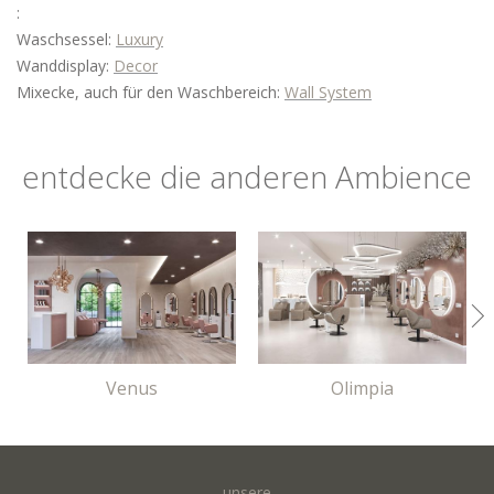
:
Waschsessel:
Luxury
Wanddisplay:
Decor
Mixecke, auch für den Waschbereich:
Wall System
entdecke die anderen Ambience
Venus
Olimpia
unsere