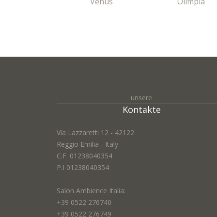
Venus
Olimpia
unsere
Kontakte
Via Lazzaretti 12 - 42122
Reggio Emilia - Italy
C.F. 01238040354
P.I 01238040354
Salon Ambience Italia:
+39 0522 276740
+39 0522 276749