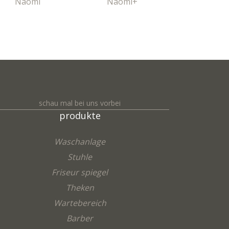
Naomi
Naomi+
Margo
schau mal bei uns vorbei
produkte
Waschanlage
Stuhle
Friseur spiegel
Theken
Wartebereich
Barber