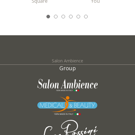
Square
You
Salon Ambience
Group