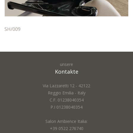
WARTEBEREICH
BARBER
ZUBEHÖR
SH/009
ANGEBOTE
FARBEN
INSPIRATIONEN
unsere
HERUNTERLADEN
Kontakte
DISTRIBUTORI
NEUIGKEITEN
Via Lazzaretti 12 - 42122
Reggio Emilia - Italy
KONTAKTE
C.F. 01238040354
P.I 01238040354
Salon Ambience Italia:
+39 0522 276740