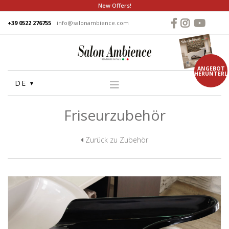
New Offers!
+39 0522 276755
info@salonambience.com
ANGEBOT
HERUNTERL
DE
Friseurzubehör
HOME
FIRMA
Zurück zu Zubehör
GRUPPE
PRODUKTE
WASCHANLAGE
STUHLE
FRISEUR SPIEGEL
THEKEN