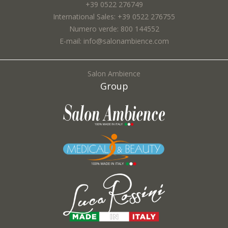
+39 0522 276749
International Sales: +39 0522 276755
Numero verde: 800 144552
E-mail: info@salonambience.com
Salon Ambience
Group