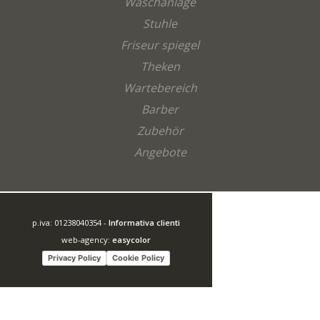
Waschanlage
Stuhle
Friseur spiegel
Theken
Wartebereich
Barber
Zubehör
Angebote
p.iva: 01238040354 -
Informativa clienti
web-agency:
easycolor
Privacy Policy
Cookie Policy