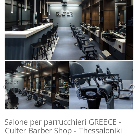
WARTEBEREICH
BARBER
ZUBEHÖR
ANGEBOTE
FARBEN
INSPIRATIONEN
HERUNTERLADEN
DISTRIBUTORI
NEUIGKEITEN
KONTAKTE
Salone per parrucchieri GREECE -
Culter Barber Shop - Thessaloniki