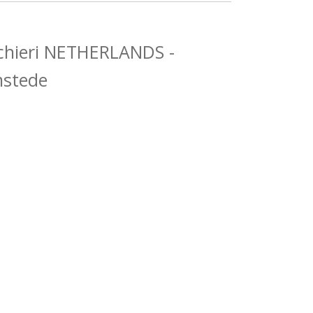
cchieri NETHERLANDS -
mstede