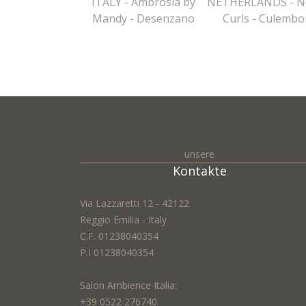
ITALY - Ambrosia by
NETHERLANDS - N
Mandy - Desenzano
Curls - Culembo
unsere
Kontakte
Via Lazzaretti 12 - 42122
Reggio Emilia - Italy
C.F. 01238040354
P.I 01238040354
Salon Ambience Italia:
+39 0522 276740