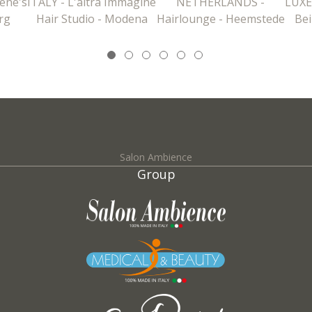
ene's
ITALY - L'altra Immagine
NETHERLANDS -
LUXE
rg
Hair Studio - Modena
Hairlounge - Heemstede
Bei
Salon Ambience
Group