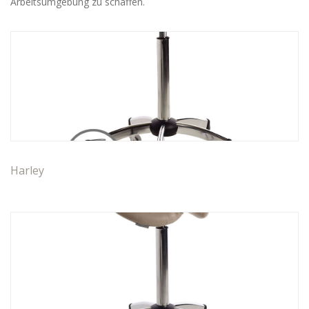
Arbeitsumgebung zu schaffen.
WARTEBEREICH
BARBER
ZUBEHÖR
ANGEBOTE
FARBEN
INSPIRATIONEN
HERUNTERLADEN
Harley
DISTRIBUTORI
NEUIGKEITEN
KONTAKTE