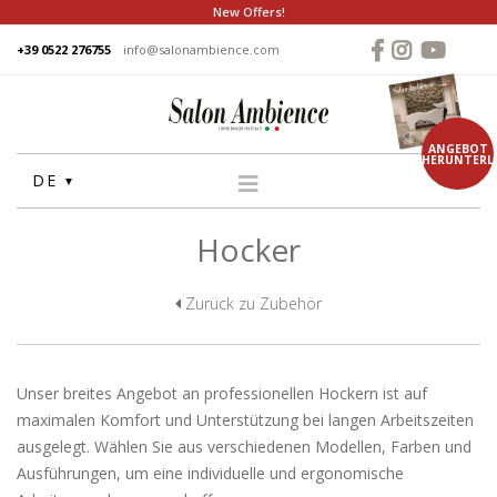
New Offers!
+39 0522 276755
info@salonambience.com
ANGEBOT
HERUNTERL
DE
Hocker
HOME
FIRMA
Zurück zu Zubehör
GRUPPE
PRODUKTE
WASCHANLAGE
Unser breites Angebot an professionellen Hockern ist auf
STUHLE
maximalen Komfort und Unterstützung bei langen Arbeitszeiten
ausgelegt. Wählen Sie aus verschiedenen Modellen, Farben und
FRISEUR SPIEGEL
Ausführungen, um eine individuelle und ergonomische
THEKEN