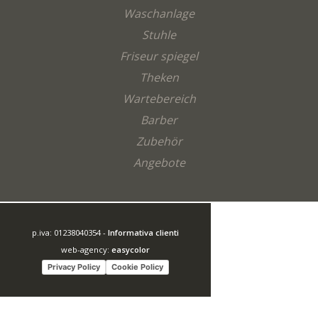
Waschanlage
Stuhle
Friseur spiegel
Theken
Wartebereich
Barber
Zubehör
Angebote
p.iva: 01238040354 -
Informativa clienti
web-agency:
easycolor
Privacy Policy
Cookie Policy