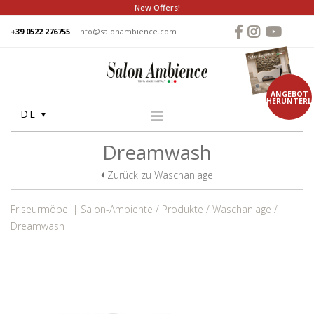
New Offers!
+39 0522 276755
info@salonambience.com
ANGEBOT
HERUNTERL
DE
Dreamwash
HOME
FIRMA
Zurück zu Waschanlage
GRUPPE
Friseurmöbel | Salon-Ambiente
Produkte
Waschanlage
PRODUKTE
Dreamwash
WASCHANLAGE
STUHLE
FRISEUR SPIEGEL
THEKEN