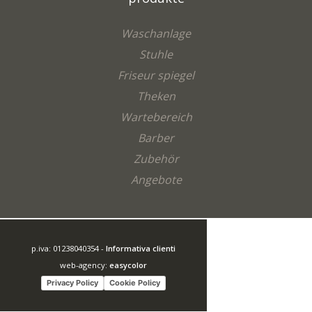
Waschanlage
Stuhle
Friseur spiegel
Theken
Wartebereich
Barber
Zubehör
Angebote
p.iva: 01238040354 -
Informativa clienti
web-agency:
easycolor
Privacy Policy
Cookie Policy