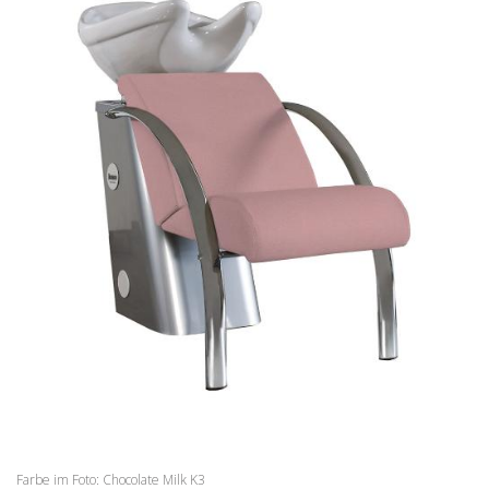
WARTEBEREICH
BARBER
ZUBEHÖR
ANGEBOTE
FARBEN
INSPIRATIONEN
HERUNTERLADEN
DISTRIBUTORI
NEUIGKEITEN
KONTAKTE
Farbe im Foto: Chocolate Milk K3