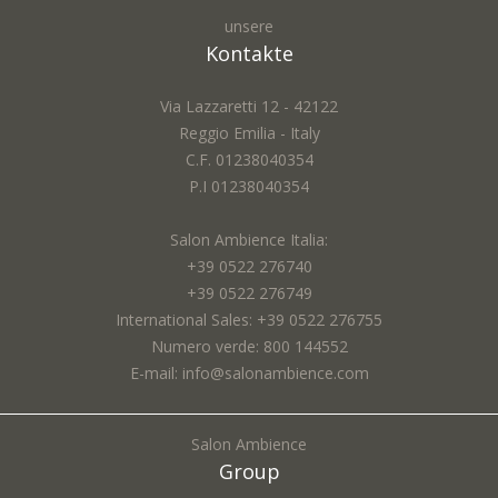
unsere
Vorname *:
Kontakte
Via Lazzaretti 12 - 42122
Reggio Emilia - Italy
Email *:
C.F. 01238040354
P.I 01238040354
Salon Ambience Italia:
Stadt *:
+39 0522 276740
+39 0522 276749
International Sales: +39 0522 276755
Numero verde: 800 144552
Thema *:
E-mail: info@salonambience.com
Salon Ambience
Group
Anfrage *: