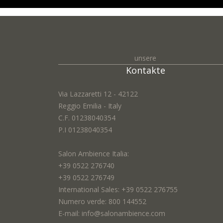
Vorname *:
unsere
Kontakte
Email *:
Via Lazzaretti 12 - 42122
Reggio Emilia - Italy
C.F. 01238040354
P.I 01238040354
Stadt *:
Salon Ambience Italia:
+39 0522 276740
+39 0522 276749
Thema *:
International Sales: +39 0522 276755
Numero verde: 800 144552
E-mail: info@salonambience.com