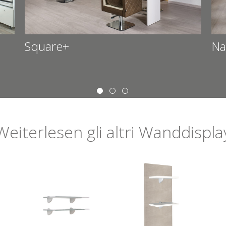
Square+
Na
Weiterlesen
gli altri
Wanddispla