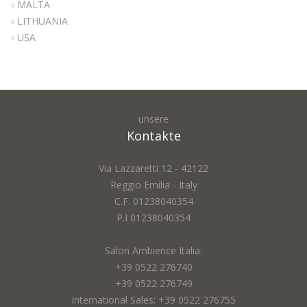
MALTA
LITHUANIA
USA
unsere
Kontakte
Via Lazzaretti 12 - 42122
Reggio Emilia - Italy
C.F. 01238040354
P.I 01238040354
Salon Ambience Italia:
+39 0522 276740
+39 0522 276749
International Sales: +39 0522 276755