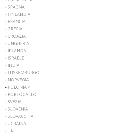
SPAGNA
WARTEBEREICH
FINLANDIA
BARBER
FRANCIA
ZUBEHÖR
GRECIA
CROAZIA
ANGEBOTE
UNGHERIA
FARBEN
IRLANDA
INSPIRATIONEN
ISRAELE
INDIA
HERUNTERLADEN
LUSSEMBURGO
DISTRIBUTORI
NORVEGIA
NEUIGKEITEN
POLONIA
PORTOGALLO
KONTAKTE
SVEZIA
SLOVENIA
SLOVACCHIA
UCRAINA
UK