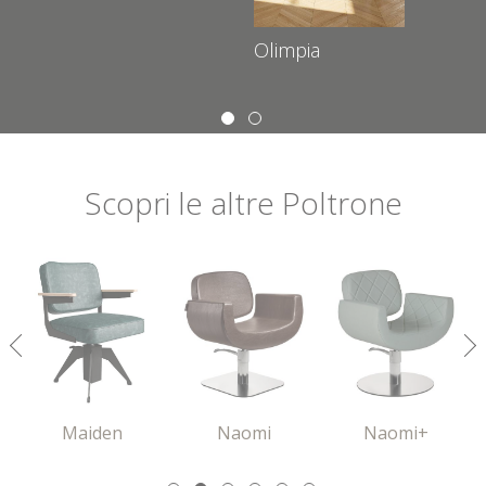
Olimpia
INVIA
Scopri
le altre
Poltrone
Square
Square+
Madison