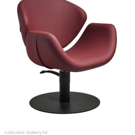
ATTESE
BARBER
ACCESSORI
OCCASIONI
COLORI
ISPIRAZIONI
DOWNLOAD
DISTRIBUTORI
NEWS
CONTATTI
In foto colore: Mulberry N4