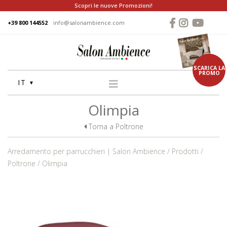
Scopri le nuove Promozioni!
+39 800 144552
info@salonambience.com
SCARICA LA
PROMO
IT
Olimpia
HOME
AZIENDA
Torna a Poltrone
GRUPPO
Arredamento per parrucchieri | Salon Ambience
Prodotti
PRODOTTI
Poltrone
Olimpia
LAVATESTA
POLTRONE
SPECCHIERE
CASSE