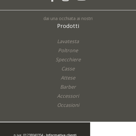
dai una occhiata ai nostri
Prodotti
Lavatesta
Poltrone
Specchiere
Casse
Attese
Barber
Accessori
Occasioni
p.iva: 01238040354 -
Informativa clienti