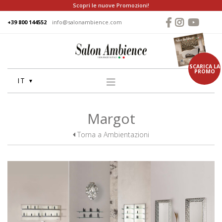
Scopri le nuove Promozioni!
+39 800 144552
info@salonambience.com
SCARICA LA
PROMO
IT
HOME
Margot
AZIENDA
Torna a Ambientazioni
GRUPPO
PRODOTTI
LAVATESTA
POLTRONE
SPECCHIERE
CASSE