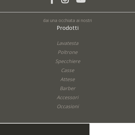
dai una occhiata ai nostri
Prodotti
Lavatesta
Poltrone
Specchiere
Casse
Attese
Barber
Accessori
Occasioni