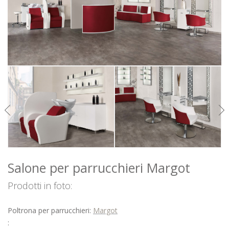
ATTESE
BARBER
ACCESSORI
OCCASIONI
COLORI
ISPIRAZIONI
DOWNLOAD
DISTRIBUTORI
NEWS
CONTATTI
Salone per parrucchieri Margot
Prodotti in foto:
Poltrona per parrucchieri:
Margot
: