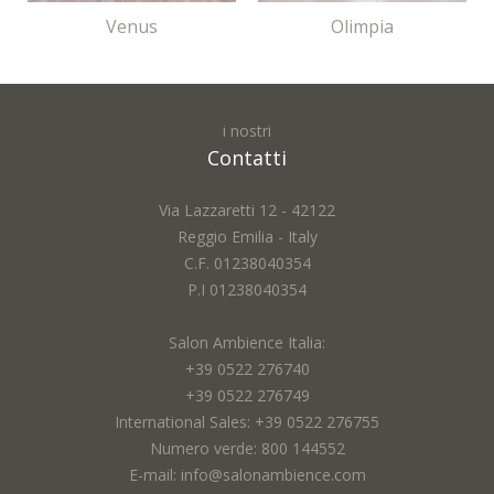
Venus
Olimpia
i nostri
Contatti
Via Lazzaretti 12 - 42122
Reggio Emilia - Italy
C.F. 01238040354
P.I 01238040354
Salon Ambience Italia:
+39 0522 276740
+39 0522 276749
International Sales: +39 0522 276755
Numero verde: 800 144552
E-mail: info@salonambience.com