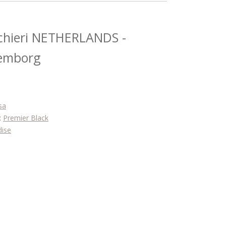
cchieri NETHERLANDS -
lemborg
sa
:
Premier Black
dise