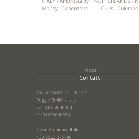
ITALY - Ambrosia by
NETHERLANDS - N
Mandy - Desenzano
Curls - Culembo
i nostri
Contatti
Via Lazzaretti 12 - 42122
Reggio Emilia - Italy
C.F. 01238040354
P.I 01238040354
Salon Ambience Italia:
+39 0522 276740