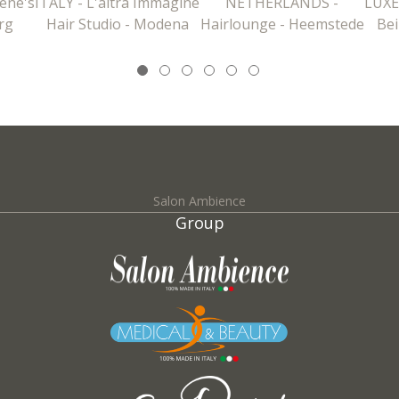
ene's
ITALY - L'altra Immagine
NETHERLANDS -
LUXE
rg
Hair Studio - Modena
Hairlounge - Heemstede
Bei
Salon Ambience
Group