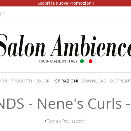
Scopri le nuove Promozioni!
com
PPO
PRODOTTI
COLORI
ISPIRAZIONI
DOWNLOAD
DISTRIBU
S - Nene's Curls 
Torna a Realizzazioni