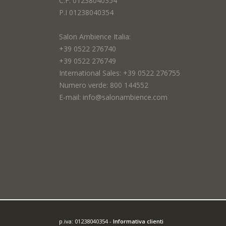
C.F. 01238040354
P.I 01238040354
Città *:
Salon Ambience Italia:
+39 0522 276740
+39 0522 276749
Oggetto *:
International Sales: +39 0522 276755
Numero verde: 800 144552
E-mail: info@salonambience.com
Richiesta *:
I campi contrassegnati con * sono obbligatori
Acconsento al trattamento dei dati inseriti e confermo d'avere preso
p.iva: 01238040354 -
Informativa clienti