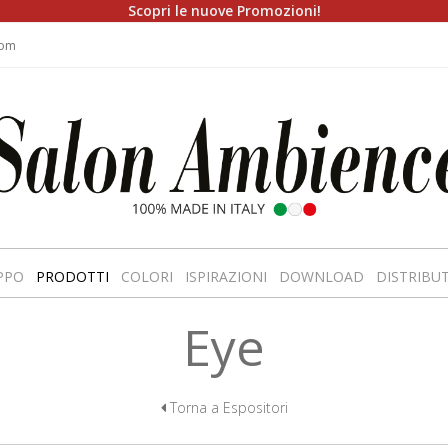
Scopri le nuove Promozioni!
com
PPO
PRODOTTI
COLORI
ISPIRAZIONI
DOWNLOAD
DISTRIBU
Eye
Torna a Espositori