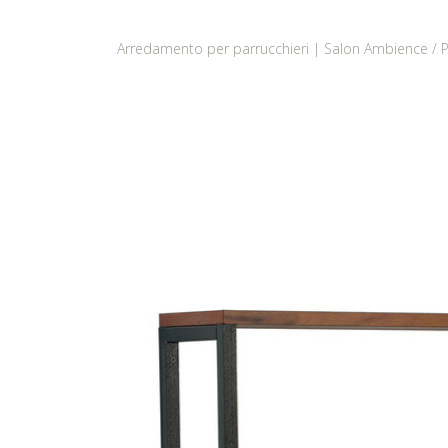
Arredamento per parrucchieri | Salon Ambience
P