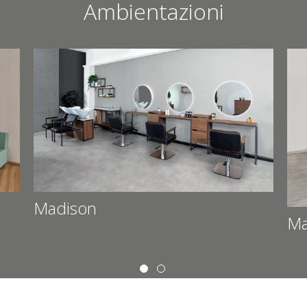
Ambientazioni
Richiesta:
Moka 04
I campi contrassegnati con * sono obb
Acconsento al trattamento dei dati inseri
*
Privacy Policy
Madison
Ma