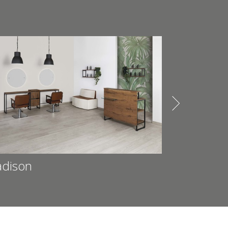
Oak 05
White Ash 06
ligatori
ti e confermo d'avere preso visione del documento sulla
dison
Vanessa
INVIA