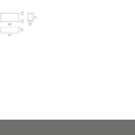
o
riali:
Black Ash 02
Cement Grey 03