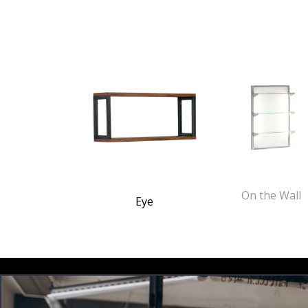
On the Wall
Eye