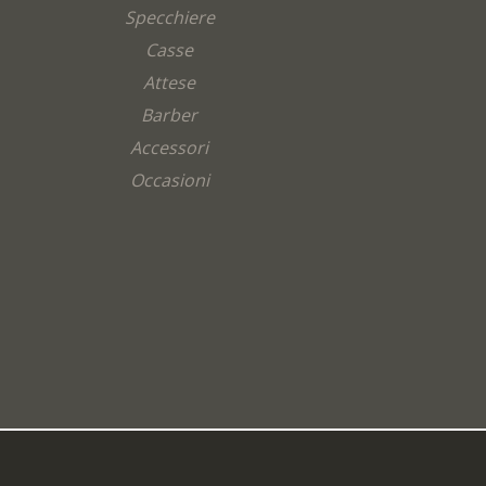
Specchiere
Casse
Attese
Barber
Accessori
Occasioni