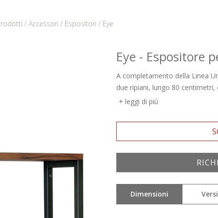
rodotti
Accessori
Espositori
Eye
Eye - Espositore p
A completamento della Linea Ur
due ripiani, lungo 80 centimetri, 
leggi di più
S
RICH
Nome: *
Dimensioni
Vers